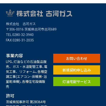
株式会社 古河ガス
〒306-0016 茨城県古河市古河689
TEL.0280-32-3940
FAX.0280-31-2035​
事業内容
お問い合わせ
LPG､灯油などの石油製品販
売、ガス・水道配管工事､電
新規契約申し込み
気工事、リフォーム､各種空
調工事(エアコン･床暖房･浴
灯油宅配サービス
室乾燥機)､各種住宅設備販
売
許可
茨城県知事許可 第28364号